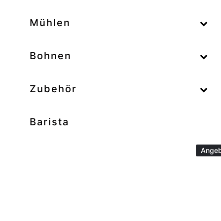
–
Mühlen
–
Bohnen
Zubehör
Barista
Angeb