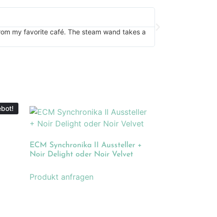
Nespresso
"Perfect for my rus
 from my favorite café. The steam wand takes a
is a bonus in summe
bot!
ECM Synchronika II Aussteller +
Noir Delight oder Noir Velvet
Produkt anfragen