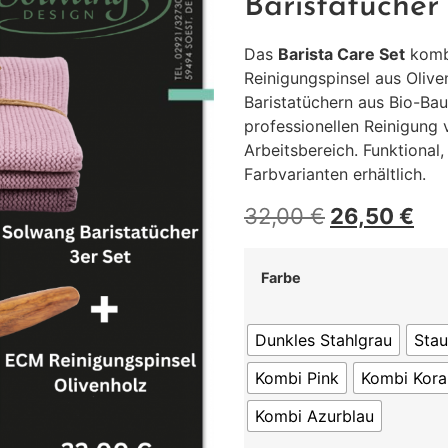
Baristatücher
Das
Barista Care Set
komb
Reinigungspinsel aus Olive
Baristatüchern aus Bio-Ba
professionellen Reinigung
Arbeitsbereich. Funktional,
Farbvarianten erhältlich.
32,00
€
26,50
€
Farbe
Dunkles Stahlgrau
Stau
Kombi Pink
Kombi Kora
Kombi Azurblau