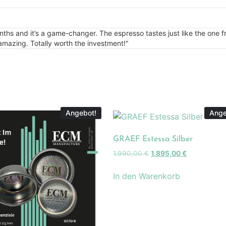
onths and it’s a game-changer. The espresso tastes just like the one
e amazing. Totally worth the investment!"
Angebot!
Ange
GRAEF Estessa Silber
1.990,00
€
1.895,00
€
In den Warenkorb