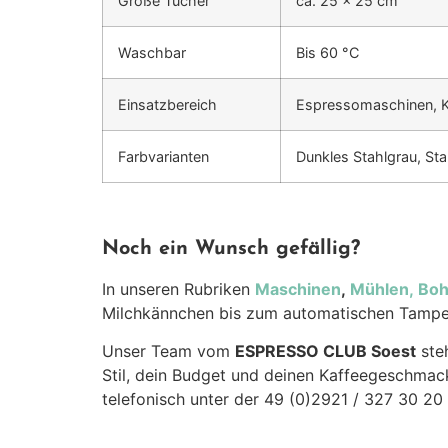
Größe Tücher
ca. 25 x 25 cm
Waschbar
Bis 60 °C
Einsatzbereich
Espressomaschinen, Ka
Farbvarianten
Dunkles Stahlgrau, St
Noch ein Wunsch gefällig?
In unseren Rubriken
Maschinen
,
Mühlen,
Bo
Milchkännchen bis zum automatischen Tamper 
Unser Team vom
ESPRESSO CLUB Soest
steh
Stil, dein Budget und deinen Kaffeegeschmack
telefonisch unter der 49 (0)2921 / 327 30 20