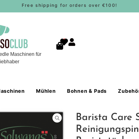
Free shipping for orders over €100!
0
edle Maschinen für
iebhaber
aschinen
Mühlen
Bohnen & Pads
Zubehö
Barista Care
Reinigungspin