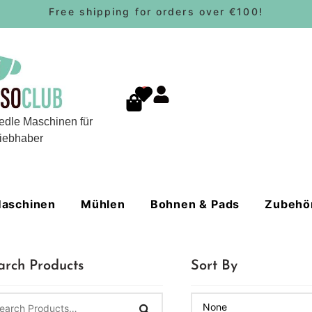
Free shipping for orders over €100!
0
edle Maschinen für
iebhaber
aschinen
Mühlen
Bohnen & Pads
Zubehö
arch Products
Sort By