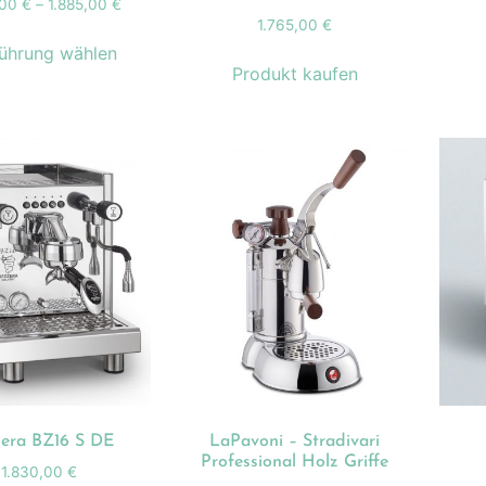
,00
€
–
1.885,00
€
1.765,00
€
ührung wählen
Produkt kaufen
era BZ16 S DE
LaPavoni – Stradivari
Professional Holz Griffe
1.830,00
€