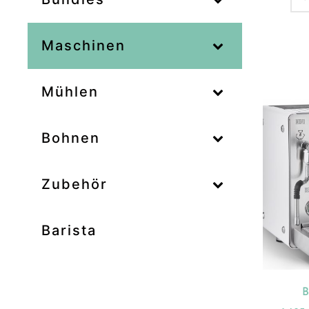
–
Maschinen
–
Mühlen
Zum
–
Bohnen
Zubehör
Barista
B