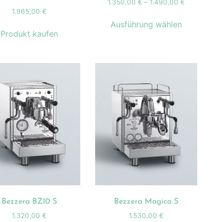
1.350,00
€
–
1.490,00
€
1.965,00
€
Ausführung wählen
Produkt kaufen
Bezzera BZ10 S
Bezzera Magica S
1.320,00
€
1.530,00
€