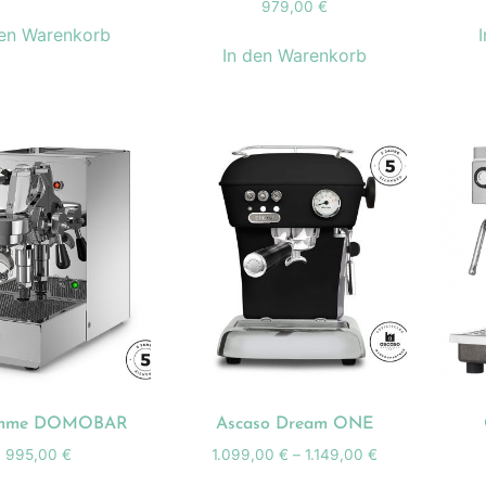
979,00
€
den Warenkorb
In den Warenkorb
emme DOMOBAR
Ascaso Dream ONE
995,00
€
1.099,00
€
–
1.149,00
€