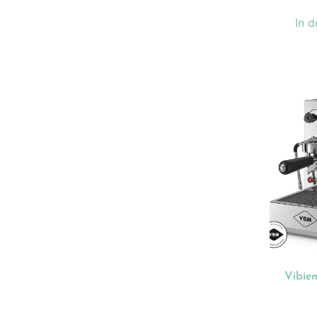
In 
Vibi