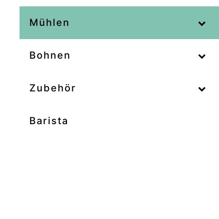
–
Mühlen
–
Bohnen
Zubehör
Barista