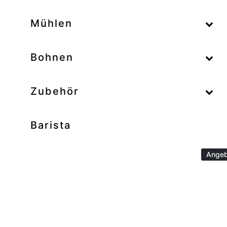
–
Mühlen
–
Bohnen
Zubehör
Barista
Angeb