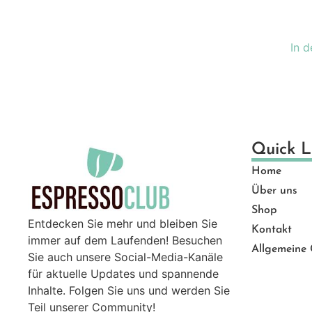
Ge
Gut
In 
Ma
Mü
Pro
Sal
Ser
Quick L
Top
Home
Zu
Über uns
Shop
Entdecken Sie mehr und bleiben Sie
Kontakt
immer auf dem Laufenden! Besuchen
Allgemeine
Sie auch unsere Social-Media-Kanäle
für aktuelle Updates und spannende
Inhalte. Folgen Sie uns und werden Sie
Teil unserer Community!