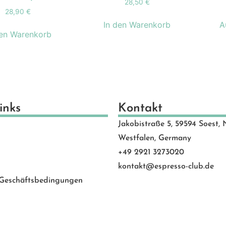
28,50
€
schenkideen
(24)
28,90
€
scheine
(8)
In den Warenkorb
A
den Warenkorb
schinen
(131)
hlen
(53)
motion Banner
(23)
e
(20)
vice
(0)
inks
Kontakt
 Rated
(24)
Jakobistraße 5, 59594 Soest, 
behör
(88)
Westfalen, Germany
+49 2921 3273020
kontakt@espresso-club.de
 Geschäftsbedingungen