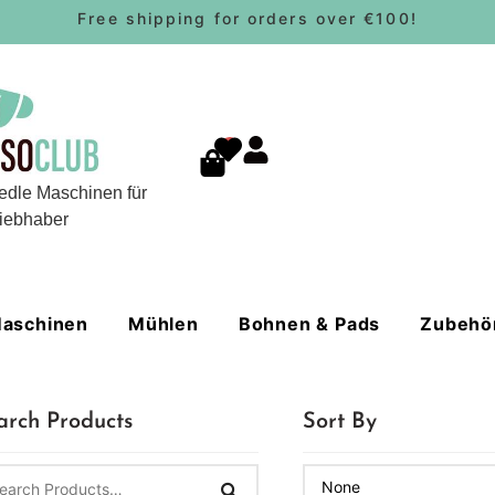
Free shipping for orders over €100!
0
edle Maschinen für
iebhaber
aschinen
Mühlen
Bohnen & Pads
Zubehö
arch Products
Sort By