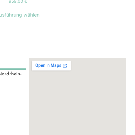
959,00
€
usführung wählen
Nordrhein-