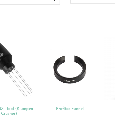
 Verkauf
(32)
ukt-Kategorien
ategorisiert
(2)
onnements
(0)
ista
(1)
hnen
(23)
T Tool (Klumpen
Profitec Funnel
dles
(18)
Crusher)