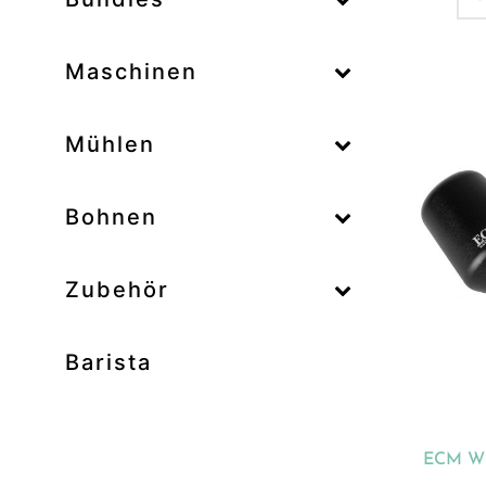
–
Maschinen
–
Mühlen
Zum
–
Bohnen
Zubehör
Prod
Unk
Barista
Ab
Bar
Bo
ECM WD
Bun