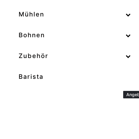
–
Mühlen
–
Bohnen
Zubehör
Barista
Angeb
Angeb
Angeb
Angeb
Angeb