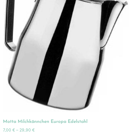
Motta Milchkännchen Europa Edelstahl
7,00
€
–
29,90
€