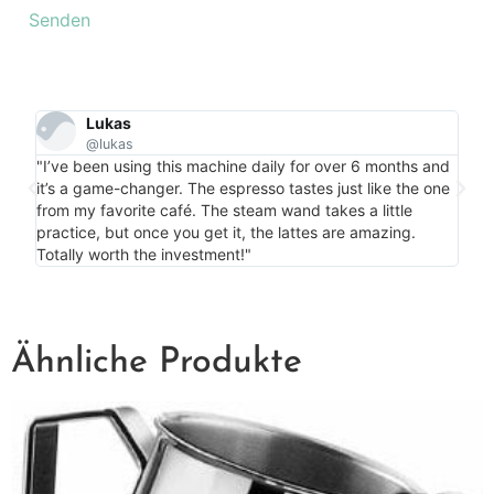
Lukas
@lukas
"Per
"I’ve been using this machine daily for over 6 months and
my c
it’s a game-changer. The espresso tastes just like the one
is m
from my favorite café. The steam wand takes a little
bonu
practice, but once you get it, the lattes are amazing.
more
Totally worth the investment!"
Ähnliche Produkte