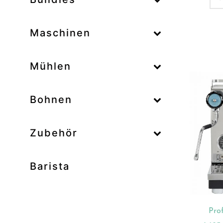
–
Maschinen
–
Mühlen
Zum
–
Bohnen
Zubehör
Prod
Unk
Barista
Ab
Bar
Bo
Pro
Bun