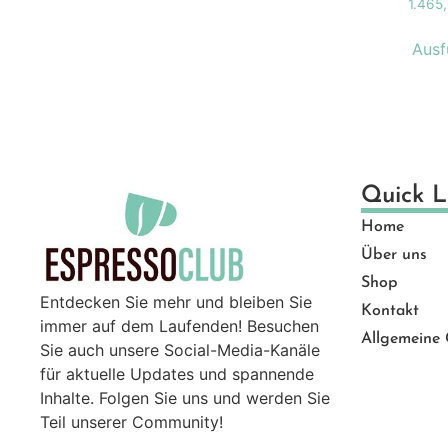
1.465
Ge
Gut
Ausf
Ma
Mü
Pro
Sal
Ser
Quick L
Top
Home
Zu
Über uns
Shop
Entdecken Sie mehr und bleiben Sie
Kontakt
immer auf dem Laufenden! Besuchen
Allgemeine
Sie auch unsere Social-Media-Kanäle
für aktuelle Updates und spannende
Inhalte. Folgen Sie uns und werden Sie
Teil unserer Community!