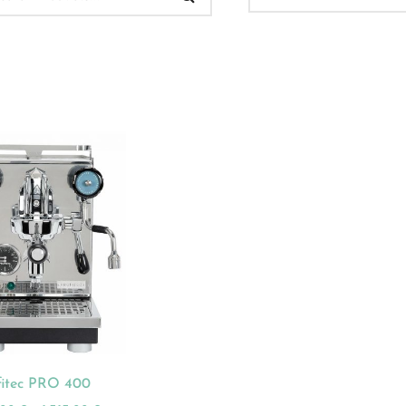
 Verkauf
(32)
ukt-Kategorien
ategorisiert
(2)
onnements
(0)
ista
(1)
hnen
(23)
fitec PRO 400
dles
(18)