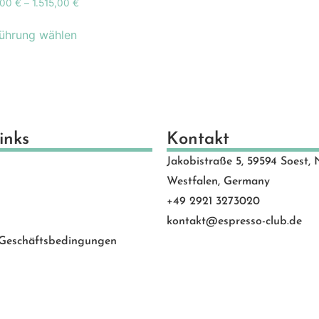
,00
€
–
1.515,00
€
schenkideen
(24)
scheine
(8)
ührung wählen
schinen
(131)
hlen
(53)
motion Banner
(23)
e
(20)
vice
(0)
inks
Kontakt
 Rated
(24)
Jakobistraße 5, 59594 Soest, 
behör
(88)
Westfalen, Germany
+49 2921 3273020
kontakt@espresso-club.de
 Geschäftsbedingungen