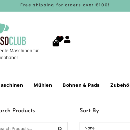
Free shipping for orders over €100!
0
edle Maschinen für
iebhaber
aschinen
Mühlen
Bohnen & Pads
Zubehö
arch Products
Sort By