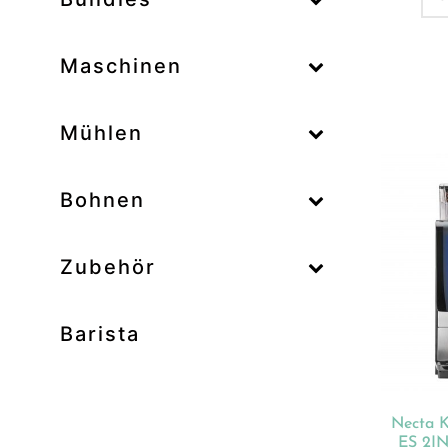
–
Maschinen
–
Mühlen
Zum
–
Bohnen
Zubehör
Prod
Unk
Barista
Ab
Bar
Bo
Necta 
Bun
ES 2IN