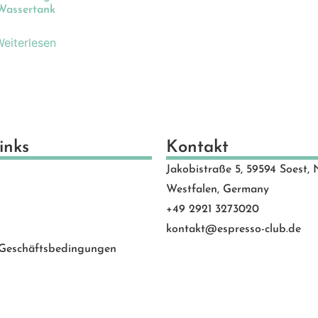
schenkideen
(24)
Wassertank
scheine
(8)
Weiterlesen
schinen
(131)
hlen
(53)
motion Banner
(23)
e
(20)
vice
(0)
inks
Kontakt
 Rated
(24)
Jakobistraße 5, 59594 Soest, 
behör
(88)
Westfalen, Germany
+49 2921 3273020
kontakt@espresso-club.de
 Geschäftsbedingungen