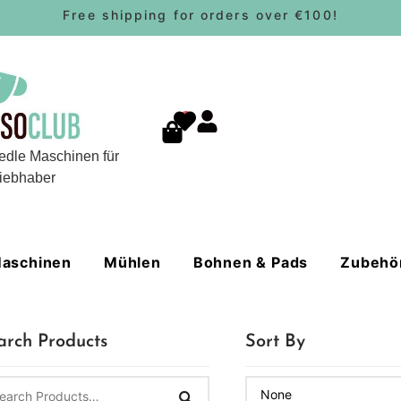
Free shipping for orders over €100!
0
edle Maschinen für
iebhaber
aschinen
Mühlen
Bohnen & Pads
Zubehö
arch Products
Sort By