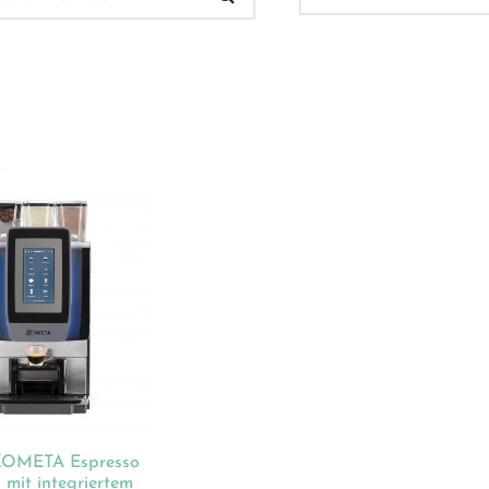
 Verkauf
(32)
ukt-Kategorien
ategorisiert
(2)
onnements
(0)
ista
(1)
hnen
(23)
KOMETA Espresso
dles
(18)
 mit integriertem