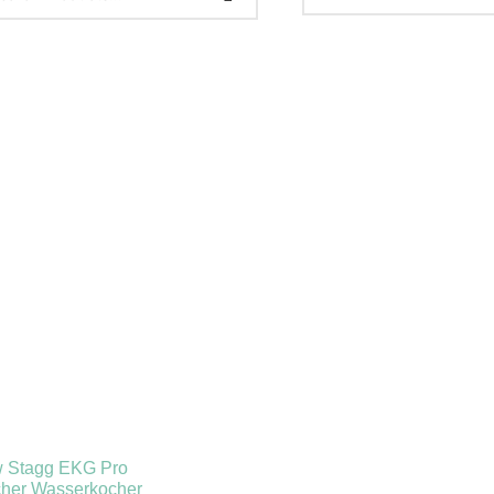
 Verkauf
(32)
ukt-Kategorien
ategorisiert
(2)
onnements
(0)
ista
(1)
hnen
(23)
w Stagg EKG Pro
dles
(18)
scher Wasserkocher