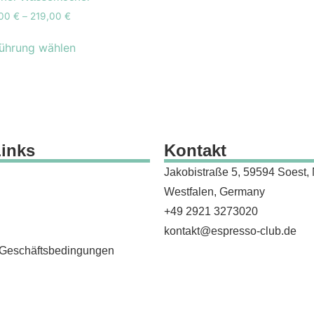
schenkideen
(24)
,00
€
–
219,00
€
scheine
(8)
ührung wählen
schinen
(131)
hlen
(53)
motion Banner
(23)
e
(20)
vice
(0)
Links
Kontakt
 Rated
(24)
Jakobistraße 5, 59594 Soest, 
behör
(88)
Westfalen, Germany
+49 2921 3273020
kontakt@espresso-club.de
 Geschäftsbedingungen