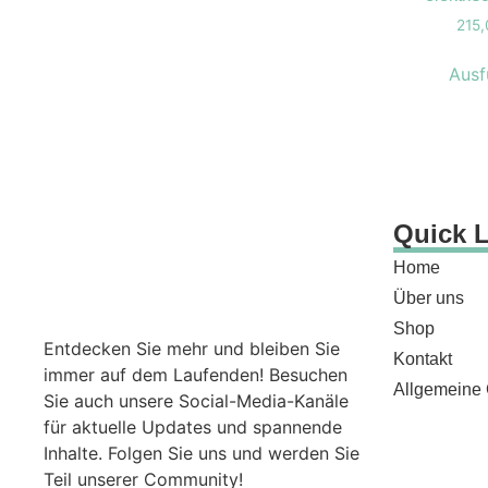
Ge
215
Gut
Ausf
Ma
Mü
Pro
Sal
Ser
Quick 
Top
Home
Zu
Über uns
Shop
Entdecken Sie mehr und bleiben Sie
Kontakt
immer auf dem Laufenden! Besuchen
Allgemeine
Sie auch unsere Social-Media-Kanäle
für aktuelle Updates und spannende
Inhalte. Folgen Sie uns und werden Sie
Teil unserer Community!