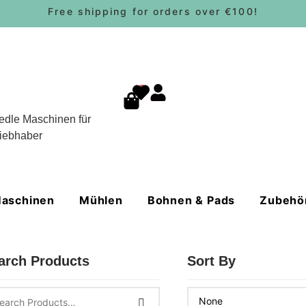
Free shipping for orders over €100!
0
edle Maschinen für
iebhaber
aschinen
Mühlen
Bohnen & Pads
Zubehö
arch Products
Sort By