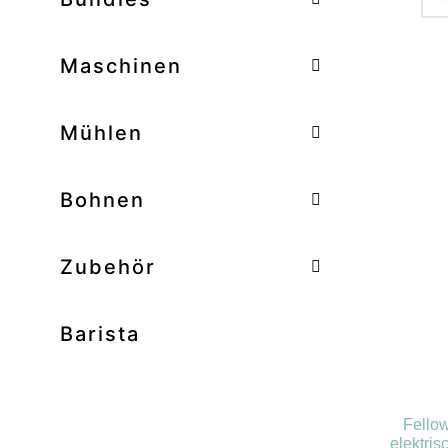
–
Maschinen
–
Mühlen
Zum
–
Bohnen
Zubehör
Prod
Unk
Barista
Ab
Bar
Bo
Fello
Bun
elektri