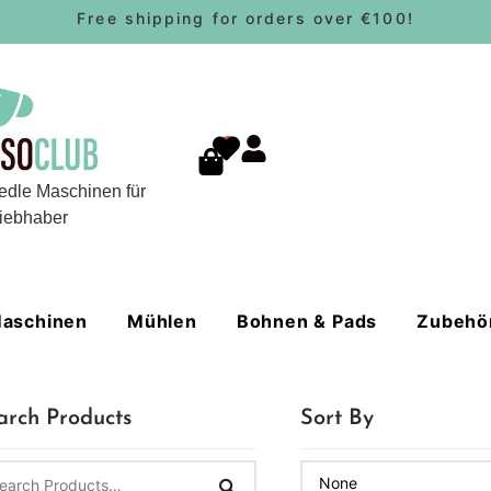
Free shipping for orders over €100!
0
edle Maschinen für
iebhaber
aschinen
Mühlen
Bohnen & Pads
Zubehö
arch Products
Sort By