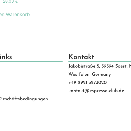
28,00
€
schenkideen
(24)
scheine
(8)
den Warenkorb
schinen
(131)
hlen
(53)
motion Banner
(23)
e
(20)
vice
(0)
inks
Kontakt
 Rated
(24)
Jakobistraße 5, 59594 Soest, 
behör
(88)
Westfalen, Germany
+49 2921 3273020
kontakt@espresso-club.de
 Geschäftsbedingungen