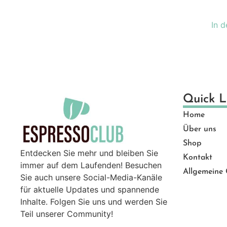
Ge
Gut
In 
Ma
Mü
Pro
Sal
Ser
Quick L
Top
Home
Zu
Über uns
Shop
Entdecken Sie mehr und bleiben Sie
Kontakt
immer auf dem Laufenden! Besuchen
Allgemeine
Sie auch unsere Social-Media-Kanäle
für aktuelle Updates und spannende
Inhalte. Folgen Sie uns und werden Sie
Teil unserer Community!