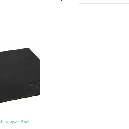
 Verkauf
(32)
ukt-Kategorien
ategorisiert
(2)
onnements
(0)
ista
(1)
hnen
(23)
 Tamper Pad
dles
(18)