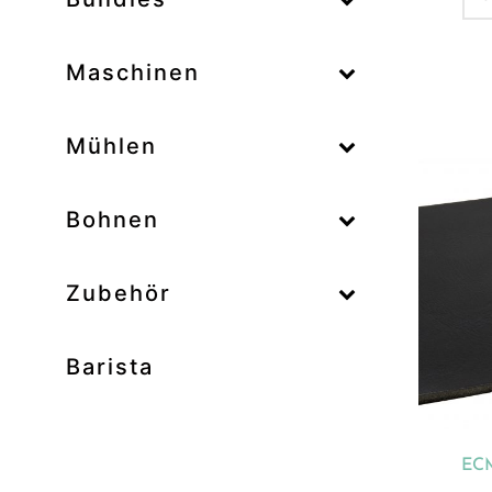
–
Maschinen
–
Mühlen
Zum
–
Bohnen
Zubehör
Prod
Unk
Barista
Ab
Bar
Bo
ECM
Bun