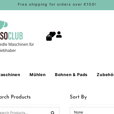
Free shipping for orders over €100!
0
edle Maschinen für
iebhaber
aschinen
Mühlen
Bohnen & Pads
Zubehö
arch Products
Sort By