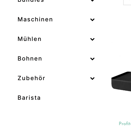
–
Maschinen
–
Mühlen
Zum
–
Bohnen
Zubehör
Prod
Unk
Barista
Ab
Bar
Bo
Profi
Bun