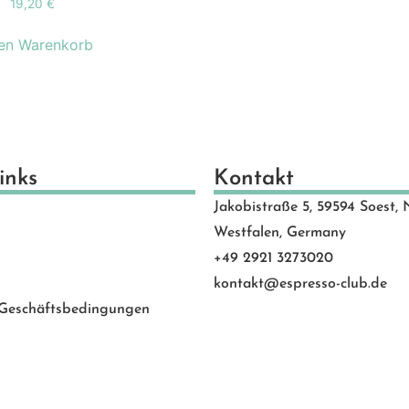
19,20
€
schenkideen
(24)
scheine
(8)
den Warenkorb
schinen
(131)
hlen
(53)
motion Banner
(23)
e
(20)
vice
(0)
inks
Kontakt
 Rated
(24)
Jakobistraße 5, 59594 Soest, 
behör
(88)
Westfalen, Germany
+49 2921 3273020
kontakt@espresso-club.de
 Geschäftsbedingungen