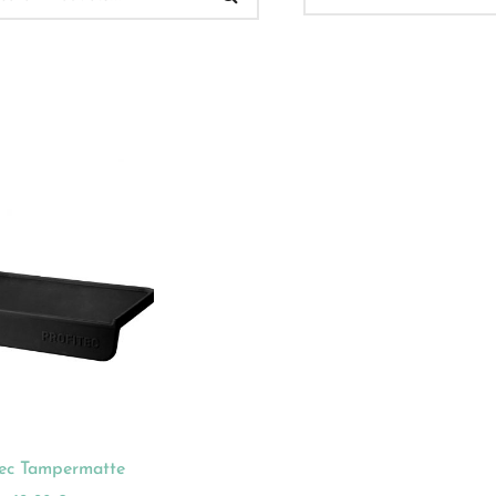
 Verkauf
(32)
ukt-Kategorien
ategorisiert
(2)
onnements
(0)
ista
(1)
hnen
(23)
tec Tampermatte
dles
(18)