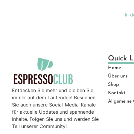
Ge
Gut
In 
Ma
Mü
Pro
Sal
Ser
Quick L
Top
Home
Zu
Über uns
Shop
Entdecken Sie mehr und bleiben Sie
Kontakt
immer auf dem Laufenden! Besuchen
Allgemeine
Sie auch unsere Social-Media-Kanäle
für aktuelle Updates und spannende
Inhalte. Folgen Sie uns und werden Sie
Teil unserer Community!