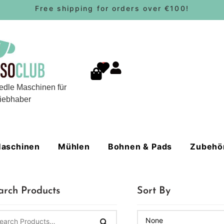
Free shipping for orders over €100!
0
edle Maschinen für
iebhaber
aschinen
Mühlen
Bohnen & Pads
Zubehö
arch Products
Sort By