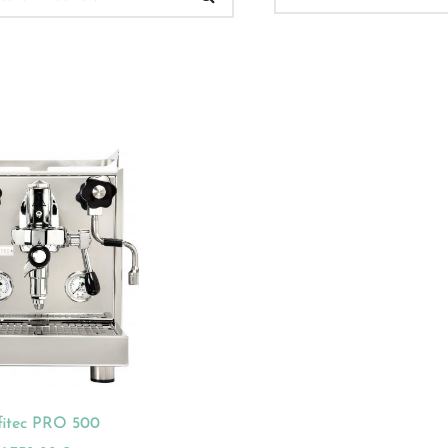
 Verkauf
(32)
ukt-Kategorien
ategorisiert
(2)
onnements
(0)
ista
(1)
hnen
(23)
fitec PRO 500
dles
(18)