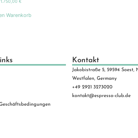
1.750,00
€
schenkideen
(24)
scheine
(8)
den Warenkorb
schinen
(131)
hlen
(53)
motion Banner
(23)
e
(20)
vice
(0)
inks
Kontakt
 Rated
(24)
Jakobistraße 5, 59594 Soest, 
behör
(88)
Westfalen, Germany
+49 2921 3273020
kontakt@espresso-club.de
 Geschäftsbedingungen