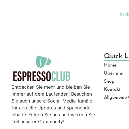
Ge
Gut
In 
Ma
Mü
Pro
Sal
Ser
Quick L
Top
Home
Zu
Über uns
Shop
Entdecken Sie mehr und bleiben Sie
Kontakt
immer auf dem Laufenden! Besuchen
Allgemeine
Sie auch unsere Social-Media-Kanäle
für aktuelle Updates und spannende
Inhalte. Folgen Sie uns und werden Sie
Teil unserer Community!