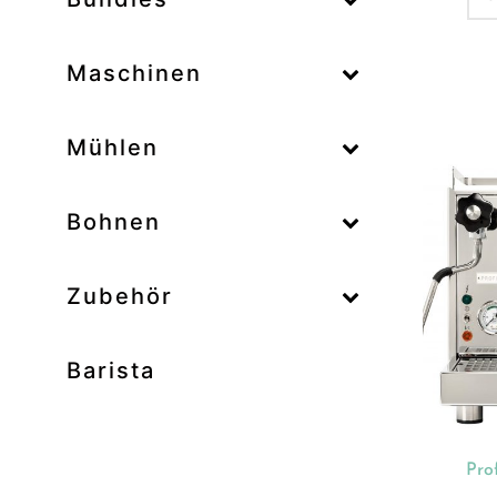
–
Maschinen
–
Mühlen
Zum
–
Bohnen
Zubehör
Prod
Unk
Barista
Ab
Bar
Bo
Pro
Bun