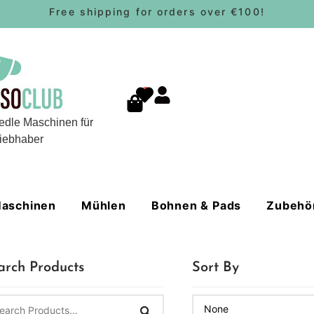
Free shipping for orders over €100!
0
edle Maschinen für
iebhaber
aschinen
Mühlen
Bohnen & Pads
Zubehö
arch Products
Sort By