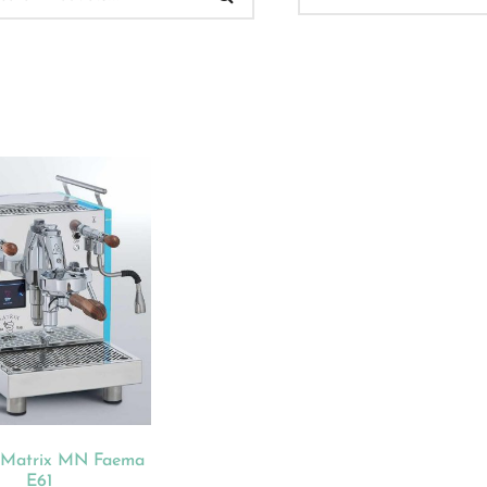
 Verkauf
(32)
ukt-Kategorien
ategorisiert
(2)
onnements
(0)
ista
(1)
hnen
(23)
 Matrix MN Faema
dles
(18)
E61