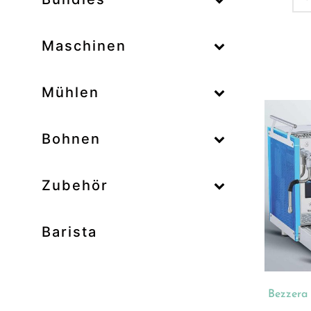
–
Maschinen
–
Mühlen
Zum
–
Bohnen
Zubehör
Prod
Unk
Barista
Ab
Bar
Bo
Bezzera
Bun