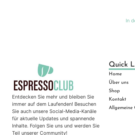
Ge
Gut
In 
Ma
Mü
Pro
Sal
Ser
Quick L
Top
Home
Zu
Über uns
Shop
Entdecken Sie mehr und bleiben Sie
Kontakt
immer auf dem Laufenden! Besuchen
Allgemeine
Sie auch unsere Social-Media-Kanäle
für aktuelle Updates und spannende
Inhalte. Folgen Sie uns und werden Sie
Teil unserer Community!