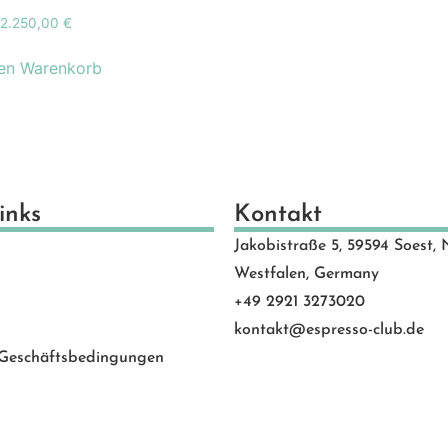
schenkideen
(24)
2.250,00
€
scheine
(8)
den Warenkorb
schinen
(131)
hlen
(53)
motion Banner
(23)
e
(20)
vice
(0)
inks
Kontakt
 Rated
(24)
Jakobistraße 5, 59594 Soest, 
behör
(88)
Westfalen, Germany
+49 2921 3273020
kontakt@espresso-club.de
 Geschäftsbedingungen