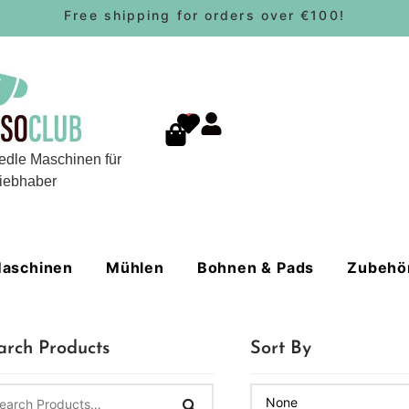
Free shipping for orders over €100!
0
edle Maschinen für
iebhaber
aschinen
Mühlen
Bohnen & Pads
Zubehö
arch Products
Sort By