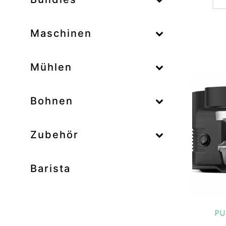
–
Maschinen
–
Mühlen
Zum
–
Bohnen
Zubehör
Prod
Unk
Barista
Ab
Bar
Bo
PU
Bun