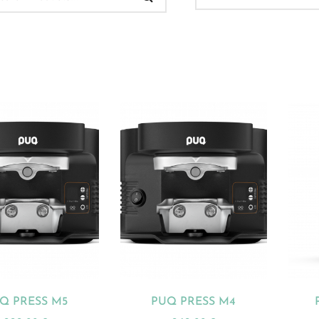
 Verkauf
(32)
ukt-Kategorien
ategorisiert
(2)
onnements
(0)
ista
(1)
hnen
(23)
Q PRESS M5
PUQ PRESS M4
dles
(18)