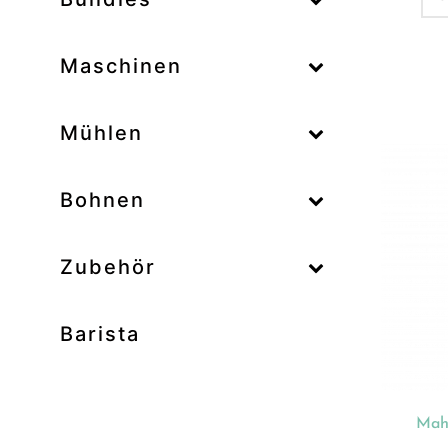
–
Maschinen
–
Mühlen
Zum
–
Bohnen
Zubehör
Prod
Unk
Barista
Ab
Bar
Bo
Mah
Bun