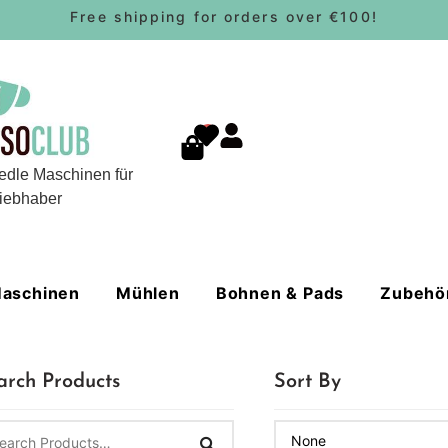
Free shipping for orders over €100!
0
edle Maschinen für
iebhaber
aschinen
Mühlen
Bohnen & Pads
Zubehö
arch Products
Sort By