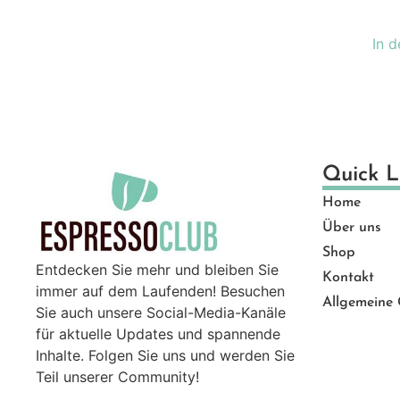
Ge
Gut
In 
Ma
Mü
Pro
Sal
Ser
Quick L
Top
Home
Zu
Über uns
Shop
Entdecken Sie mehr und bleiben Sie
Kontakt
immer auf dem Laufenden! Besuchen
Allgemeine
Sie auch unsere Social-Media-Kanäle
für aktuelle Updates und spannende
Inhalte. Folgen Sie uns und werden Sie
Teil unserer Community!