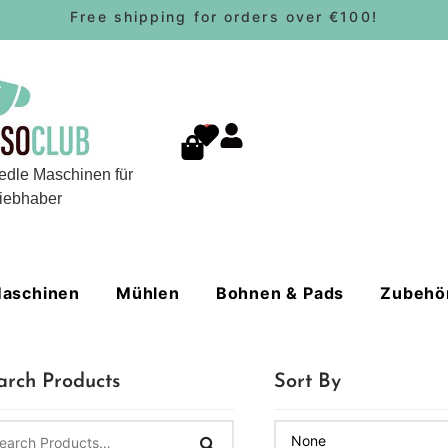
Free shipping for orders over €100!
0
edle Maschinen für
iebhaber
aschinen
Mühlen
Bohnen & Pads
Zubehö
arch Products
Sort By