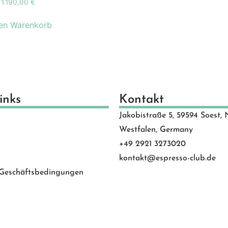
1.190,00
€
schenkideen
(24)
scheine
(8)
den Warenkorb
schinen
(131)
hlen
(53)
motion Banner
(23)
e
(20)
vice
(0)
inks
Kontakt
 Rated
(24)
Jakobistraße 5, 59594 Soest, 
behör
(88)
Westfalen, Germany
+49 2921 3273020
kontakt@espresso-club.de
 Geschäftsbedingungen