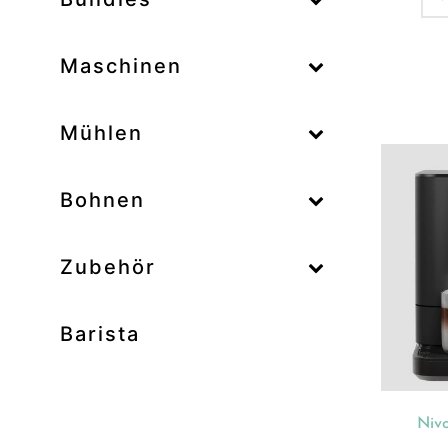
–
Maschinen
–
Mühlen
Zum
–
Bohnen
Zubehör
Prod
Unk
Barista
Ab
Bar
Bo
Niv
Bun