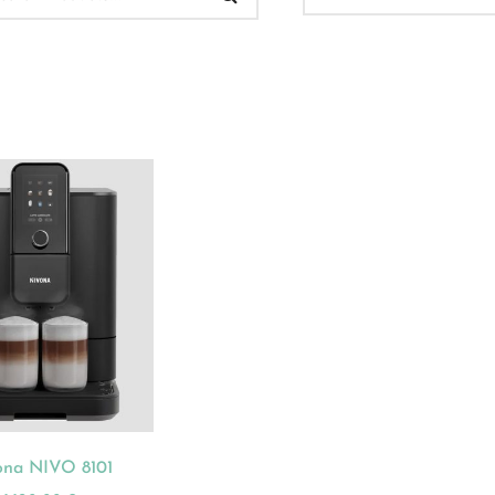
 Verkauf
(32)
ukt-Kategorien
ategorisiert
(2)
onnements
(0)
ista
(1)
hnen
(23)
ona NIVO 8101
dles
(18)