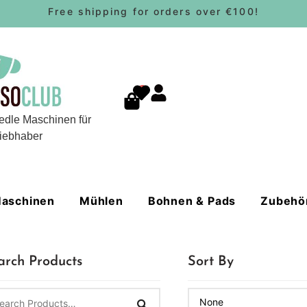
Free shipping for orders over €100!
0
edle Maschinen für
iebhaber
aschinen
Mühlen
Bohnen & Pads
Zubehö
arch Products
Sort By