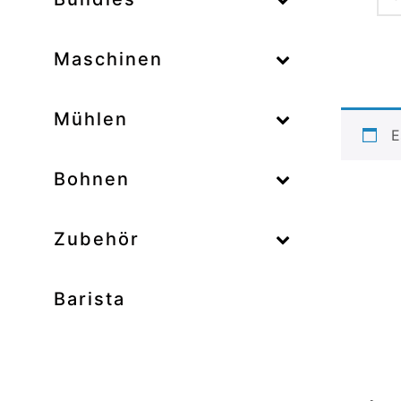
–
Maschinen
–
Mühlen
E
–
Bohnen
Zubehör
Barista