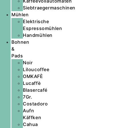
Kaffeevollautomaten
Siebtraegermaschinen
Mühlen
Elektrische
Espressomühlen
Handmühlen
Bohnen
&
Pads
Noir
Liloucoffee
OMKAFÈ
Lucaffè
Blasercafé
7Gr.
Costadoro
Aufn
Käffken
Cahua