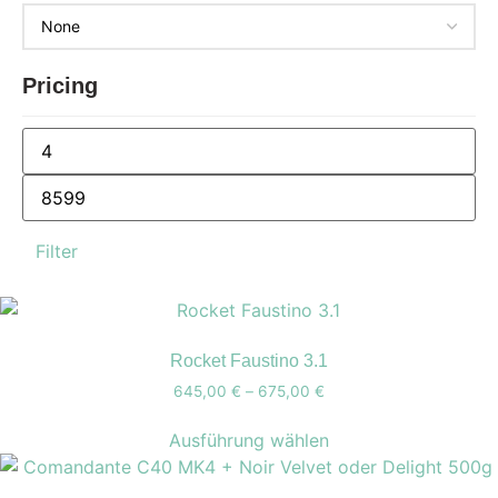
Pricing
Filter
Zum Verkauf
(32)
Rocket Faustino 3.1
645,00
€
–
675,00
€
Preisspanne:
645,00 €
Dieses
bis
Ausführung wählen
Produkt-Kategorien
Produkt
675,00 €
weist
Unkategorisiert
(2)