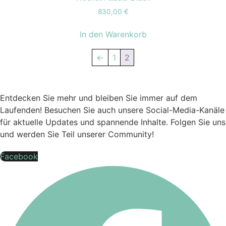
Varianten
der
830,00
€
auf.
Produktseite
Die
gewählt
In den Warenkorb
Optionen
werden
können
←
1
2
auf
der
Produktseite
Entdecken Sie mehr und bleiben Sie immer auf dem
gewählt
Laufenden! Besuchen Sie auch unsere Social-Media-Kanäle
werden
für aktuelle Updates und spannende Inhalte. Folgen Sie uns
und werden Sie Teil unserer Community!
Facebook