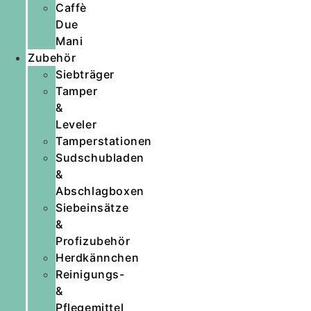
Caffè
Due
Mani
Zubehör
Siebträger
Tamper
&
Leveler
Tamperstationen
Sudschubladen
&
Abschlagboxen
Siebeinsätze
&
Profizubehör
Herdkännchen
Reinigungs-
&
Pflegemittel