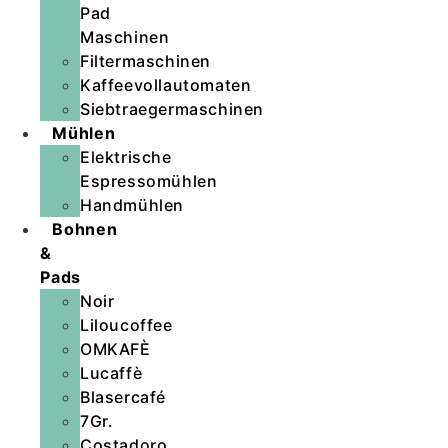
Pad
Maschinen
Filtermaschinen
Kaffeevollautomaten
Siebtraegermaschinen
Mühlen
Elektrische
Espressomühlen
Handmühlen
Bohnen
&
Pads
Noir
Liloucoffee
OMKAFÈ
Lucaffè
Blasercafé
7Gr.
Costadoro