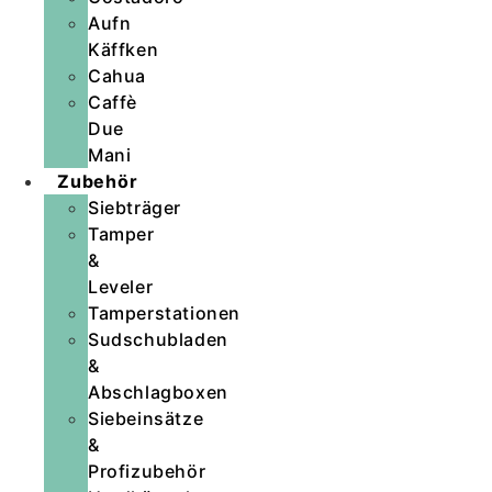
Aufn
Käffken
Cahua
Caffè
Due
Mani
Zubehör
Siebträger
Tamper
&
Leveler
Tamperstationen
Sudschubladen
&
Abschlagboxen
Siebeinsätze
&
Profizubehör