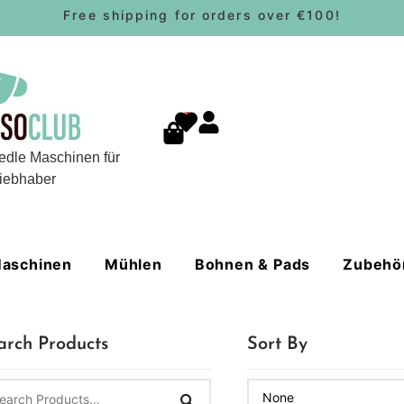
Free shipping for orders over €100!
0
edle Maschinen für
iebhaber
aschinen
Mühlen
Bohnen & Pads
Zubehö
arch Products
Sort By