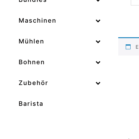
–
Maschinen
–
Mühlen
E
–
Bohnen
Zubehör
Barista