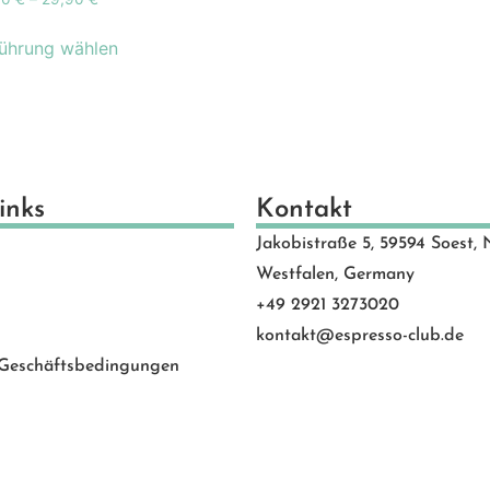
schenkideen
(24)
scheine
(8)
ührung wählen
schinen
(131)
hlen
(53)
motion Banner
(23)
e
(20)
inks
Kontakt
vice
(0)
 Rated
(24)
Jakobistraße 5, 59594 Soest, 
behör
(88)
Westfalen, Germany
+49 2921 3273020
kontakt@espresso-club.de
 Geschäftsbedingungen