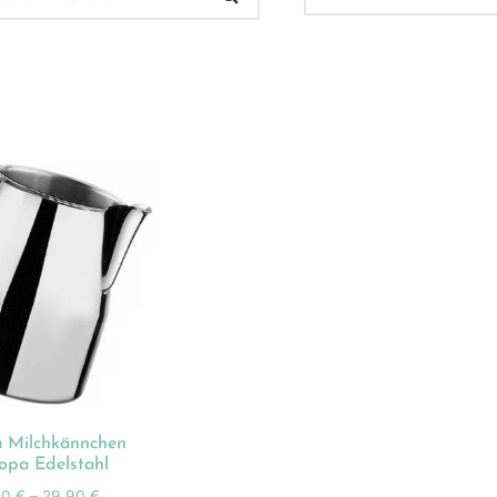
 Verkauf
(32)
ukt-Kategorien
ategorisiert
(2)
onnements
(0)
ista
(1)
hnen
(23)
 Milchkännchen
opa Edelstahl
dles
(18)
00
€
–
29,90
€