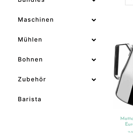
–
Maschinen
–
Mühlen
Zum
–
Bohnen
Zubehör
Prod
Unk
Barista
Ab
Bar
Bo
Motta
Eur
Bun
7,