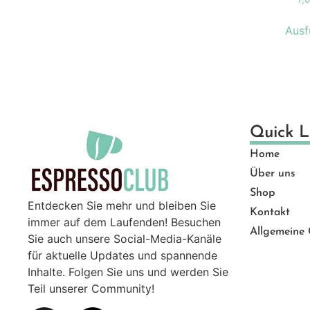
Ge
Gut
Ausf
Ma
Mü
Pro
Sal
Quick L
Ser
Top
Home
Zu
Über uns
Shop
Entdecken Sie mehr und bleiben Sie
Kontakt
immer auf dem Laufenden! Besuchen
Allgemeine
Sie auch unsere Social-Media-Kanäle
für aktuelle Updates und spannende
Inhalte. Folgen Sie uns und werden Sie
Teil unserer Community!