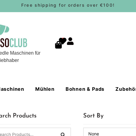
Free shipping for orders over €100!
0
edle Maschinen für
iebhaber
aschinen
Mühlen
Bohnen & Pads
Zubehö
arch Products
Sort By