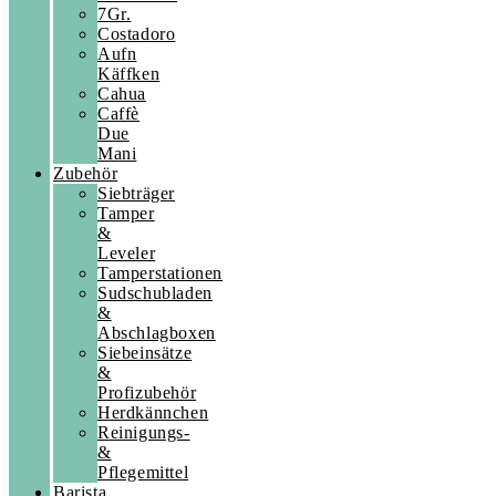
7Gr.
Costadoro
Aufn
Käffken
Cahua
Caffè
Due
Mani
Zubehör
Siebträger
Tamper
&
Leveler
Tamperstationen
Sudschubladen
&
Abschlagboxen
Siebeinsätze
&
Profizubehör
Herdkännchen
Reinigungs-
&
Pflegemittel
Barista