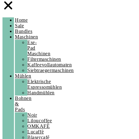
Home
Sale
Bundles
Maschinen
Ese-
Pad
Maschinen
Filtermaschinen
Kaffeevollautomaten
Siebtraegermaschinen
Mühlen
Elektrische
Espressomühlen
Handmühlen
Bohnen
&
Pads
Noir
Liloucoffee
OMKAFÈ
Lucaffè
Blasercafé