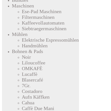
Maschinen
Ese-Pad Maschinen
Filtermaschinen
Kaffeevollautomaten
Siebtraegermaschinen
Mühlen
Elektrische Espressomühlen
Handmühlen
Bohnen & Pads
Noir
Liloucoffee
OMKAFÈ
Lucaffè
Blasercafé
7Gr.
Costadoro
Aufn Käffken
Cahua
Caffè Due Mani