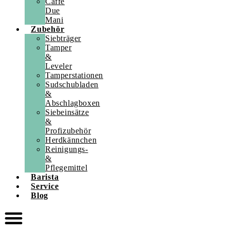
Caffè
Due
Mani
Zubehör
Siebträger
Tamper
&
Leveler
Tamperstationen
Sudschubladen
&
Abschlagboxen
Siebeinsätze
&
Profizubehör
Herdkännchen
Reinigungs-
&
Pflegemittel
Barista
Service
Blog