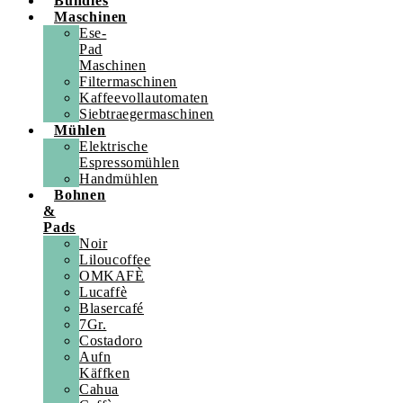
Bundles
Maschinen
Ese-
Pad
Maschinen
Filtermaschinen
Kaffeevollautomaten
Siebtraegermaschinen
Mühlen
Elektrische
Espressomühlen
Handmühlen
Bohnen
&
Pads
Noir
Liloucoffee
OMKAFÈ
Lucaffè
Blasercafé
7Gr.
Costadoro
Aufn
Käffken
Cahua