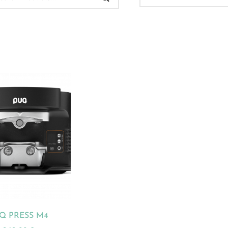
 Verkauf
(32)
ukt-Kategorien
ategorisiert
(2)
onnements
(0)
ista
(1)
hnen
(23)
Q PRESS M4
dles
(18)