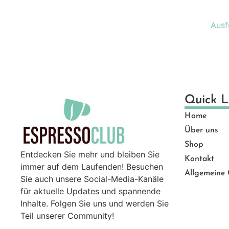
Ge
Gut
Ausf
Ma
Mü
Pro
Sal
Ser
Quick L
Top
Home
Zu
Über uns
Shop
Entdecken Sie mehr und bleiben Sie
Kontakt
immer auf dem Laufenden! Besuchen
Allgemeine
Sie auch unsere Social-Media-Kanäle
für aktuelle Updates und spannende
Inhalte. Folgen Sie uns und werden Sie
Teil unserer Community!