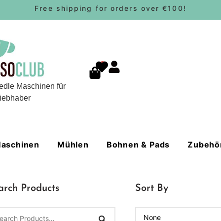
Free shipping for orders over €100!
0
edle Maschinen für
iebhaber
aschinen
Mühlen
Bohnen & Pads
Zubehö
arch Products
Sort By