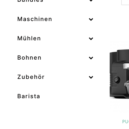
–
Maschinen
–
Mühlen
Zum
–
Bohnen
Zubehör
Prod
Unk
Barista
Ab
Bar
Bo
PU
Bun