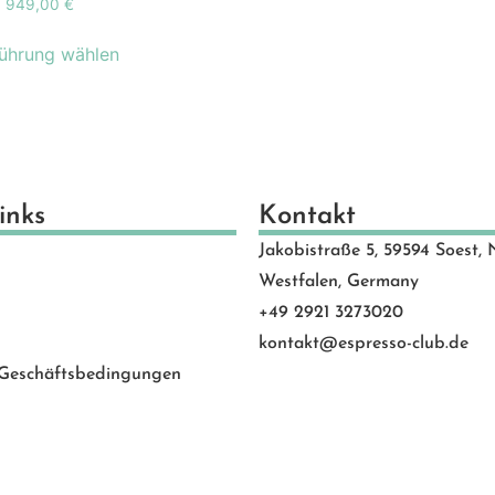
949,00
€
schenkideen
(24)
scheine
(8)
ührung wählen
schinen
(131)
hlen
(53)
motion Banner
(23)
e
(20)
vice
(0)
inks
Kontakt
 Rated
(24)
Jakobistraße 5, 59594 Soest, 
behör
(88)
Westfalen, Germany
+49 2921 3273020
kontakt@espresso-club.de
 Geschäftsbedingungen