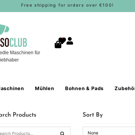
Free shipping for orders over €100!
0
edle Maschinen für
iebhaber
aschinen
Mühlen
Bohnen & Pads
Zubehö
arch Products
Sort By