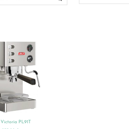
 Verkauf
(32)
ukt-Kategorien
ategorisiert
(2)
onnements
(0)
ista
(1)
hnen
(23)
t Victoria PL91T
dles
(18)