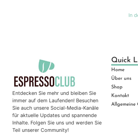
Ge
Gut
In 
Ma
Mü
Pro
Sal
Ser
Quick L
Top
Home
Zu
Über uns
Shop
Entdecken Sie mehr und bleiben Sie
Kontakt
immer auf dem Laufenden! Besuchen
Allgemeine
Sie auch unsere Social-Media-Kanäle
für aktuelle Updates und spannende
Inhalte. Folgen Sie uns und werden Sie
Teil unserer Community!