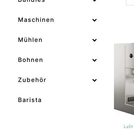
–
Maschinen
–
Mühlen
Zum
–
Bohnen
Zubehör
Prod
Unk
Barista
Ab
Bar
Bo
Leli
Bun