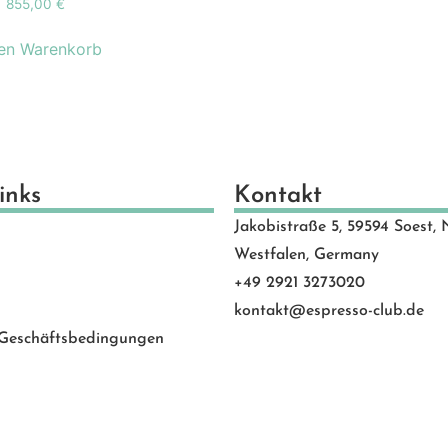
855,00
€
schenkideen
(24)
scheine
(8)
den Warenkorb
schinen
(131)
hlen
(53)
motion Banner
(23)
e
(20)
vice
(0)
inks
Kontakt
 Rated
(24)
Jakobistraße 5, 59594 Soest, 
behör
(88)
Westfalen, Germany
+49 2921 3273020
kontakt@espresso-club.de
 Geschäftsbedingungen