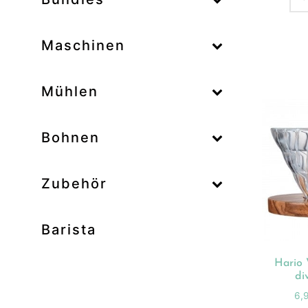
–
Maschinen
–
Mühlen
Zum
–
Bohnen
Zubehör
Prod
Unk
Barista
Ab
Bar
Hario 
Bo
di
Bun
6,