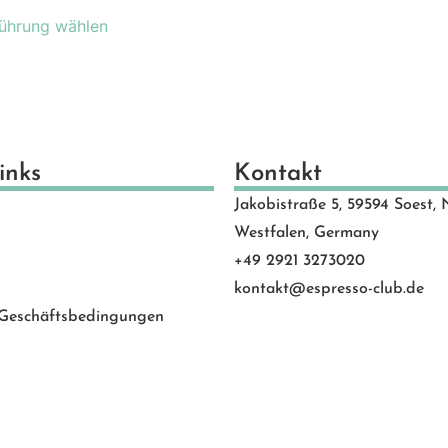
schenkideen
(24)
ührung wählen
scheine
(8)
schinen
(131)
hlen
(53)
motion Banner
(23)
e
(20)
inks
Kontakt
vice
(0)
Jakobistraße 5, 59594 Soest, 
 Rated
(24)
Westfalen, Germany
behör
(88)
+49 2921 3273020
kontakt@espresso-club.de
 Geschäftsbedingungen