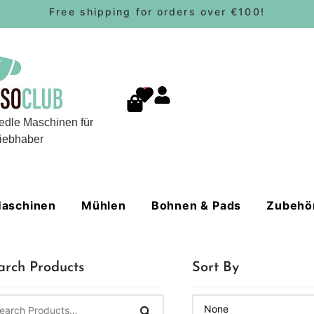
Free shipping for orders over €100!
0
edle Maschinen für
iebhaber
aschinen
Mühlen
Bohnen & Pads
Zubehö
arch Products
Sort By