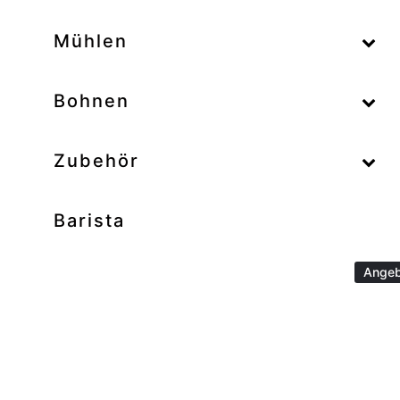
–
Mühlen
–
Bohnen
Zubehör
Barista
Angeb