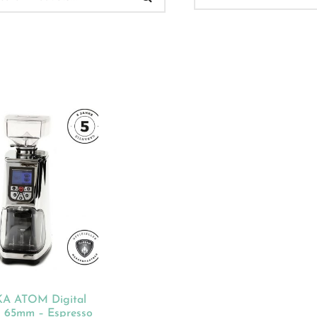
 Verkauf
(32)
ukt-Kategorien
ategorisiert
(2)
onnements
(0)
ista
(1)
hnen
(23)
A ATOM Digital
dles
(18)
 65mm – Espresso