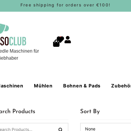
Free shipping for orders over €100!
0
edle Maschinen für
iebhaber
aschinen
Mühlen
Bohnen & Pads
Zubehö
arch Products
Sort By