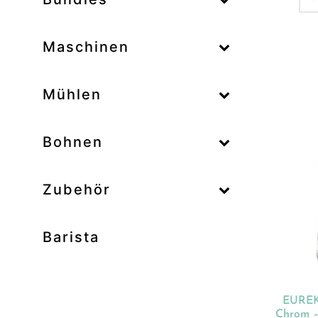
–
Maschinen
–
Mühlen
Zum
–
Bohnen
Zubehör
Prod
Unk
Barista
Ab
Bar
Bo
EUREK
Bun
Chrom –