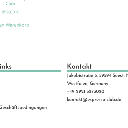
schenkideen
(24)
Club
scheine
(8)
859,00
€
schinen
(131)
den Warenkorb
hlen
(53)
motion Banner
(23)
e
(20)
vice
(0)
 Rated
(24)
inks
Kontakt
behör
(88)
Jakobistraße 5, 59594 Soest, 
Westfalen, Germany
+49 2921 3273020
kontakt@espresso-club.de
 Geschäftsbedingungen