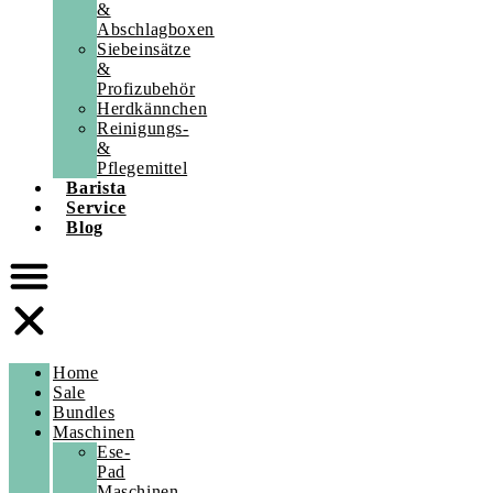
&
Abschlagboxen
Siebeinsätze
&
Profizubehör
Herdkännchen
Reinigungs-
&
Pflegemittel
Barista
Service
Blog
Home
Sale
Bundles
Maschinen
Ese-
Pad
Maschinen