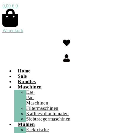
0,00
€
0
Warenkorb
Home
Sale
Bundles
Maschinen
Ese-
Pad
Maschinen
Filtermaschinen
Kaffeevollautomaten
Siebtraegermaschinen
Mühlen
Elektrische