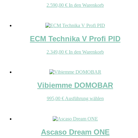
können
2.590,00
€
In den Warenkorb
auf
der
Produktse
gewählt
werden
ECM Technika V Profi PID
2.349,00
€
In den Warenkorb
Vibiemme DOMOBAR
Dieses
995,00
€
Ausführung wählen
Produkt
weist
mehrere
Varianten
auf.
Ascaso Dream ONE
Die
Optionen