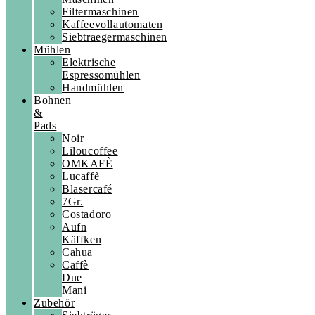
Filtermaschinen
Kaffeevollautomaten
Siebtraegermaschinen
Mühlen
Elektrische
Espressomühlen
Handmühlen
Bohnen
&
Pads
Noir
Liloucoffee
OMKAFÈ
Lucaffè
Blasercafé
7Gr.
Costadoro
Aufn
Käffken
Cahua
Caffè
Due
Mani
Zubehör