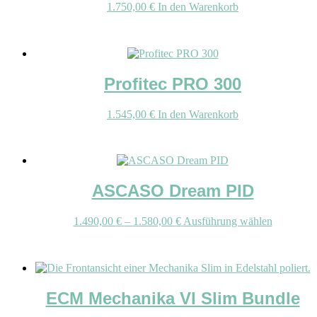
1.750,00
€
In den Warenkorb
Produkt-Kategorien
Unkategorisiert
(2)
Abonnements
(0)
Profitec PRO 300
Barista
(1)
Bohnen
(23)
1.545,00
€
In den Warenkorb
Bundles
(18)
Geschenkideen
(24)
Gutscheine
(8)
ASCASO Dream PID
Maschinen
(129)
Mühlen
(53)
Preisspanne:
Dieses
1.490,00
€
–
1.580,00
€
Ausführung wählen
Promotion Banner
(21)
1.490,00 €
Produkt
bis
weist
Sale
(20)
1.580,00 €
mehrere
Varianten
Service
(0)
auf.
ECM Mechanika VI Slim Bundle
Top Rated
(22)
Die
Optionen
Zubehör
(88)