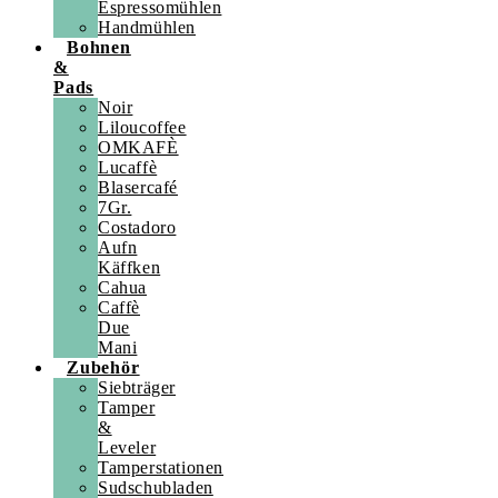
Espressomühlen
Handmühlen
Bohnen
&
Pads
Noir
Liloucoffee
OMKAFÈ
Lucaffè
Blasercafé
7Gr.
Costadoro
Aufn
Käffken
Cahua
Caffè
Due
Mani
Zubehör
Siebträger
Tamper
&
Leveler
Tamperstationen
Sudschubladen