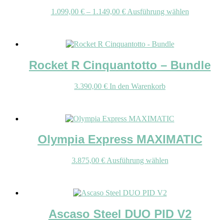
können
Preisspanne:
Dieses
1.099,00
€
–
1.149,00
€
Ausführung wählen
auf
1.099,00 €
Produkt
der
bis
weist
Produktseite
1.149,00 €
mehrere
gewählt
Varianten
werden
auf.
Rocket R Cinquantotto – Bundle
Die
Optionen
können
3.390,00
€
In den Warenkorb
auf
der
Produktse
gewählt
werden
Olympia Express MAXIMATIC
Dieses
3.875,00
€
Ausführung wählen
Produkt
weist
mehrere
Varianten
auf.
Ascaso Steel DUO PID V2
Die