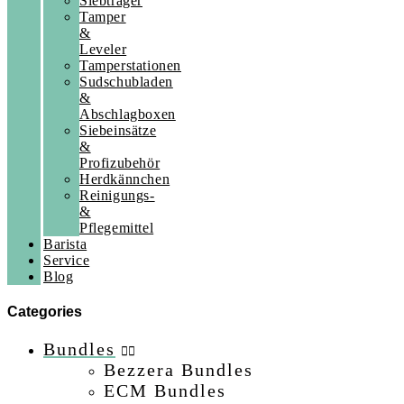
Siebträger
Tamper
&
Leveler
Tamperstationen
Sudschubladen
&
Abschlagboxen
Siebeinsätze
&
Profizubehör
Herdkännchen
Reinigungs-
&
Pflegemittel
Barista
Service
Blog
Categories
Bundles
Bezzera Bundles
ECM Bundles