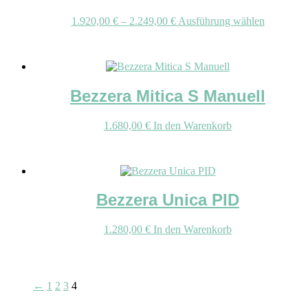
Optionen
können
Preisspanne:
Dieses
1.920,00
€
–
2.249,00
€
Ausführung wählen
auf
1.920,00 €
Produkt
der
bis
weist
Produktseite
2.249,00 €
mehrere
gewählt
Varianten
werden
auf.
Bezzera Mitica S Manuell
Die
Optionen
können
1.680,00
€
In den Warenkorb
auf
der
Produktse
gewählt
werden
Bezzera Unica PID
1.280,00
€
In den Warenkorb
←
1
2
3
4