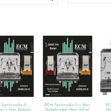
 Verkauf
(32)
ukt-Kategorien
ategorisiert
(2)
onnements
(0)
ista
(1)
hnen
(23)
Synchronika II
ECM Sychronika II + Noir
EC
dles
(18)
ler + Noir Delight
Delight oder Noir Velvet
Ma