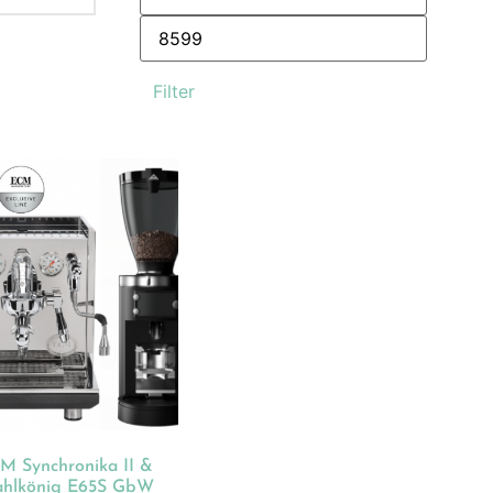
Filter
M Synchronika II &
hlkönig E65S GbW