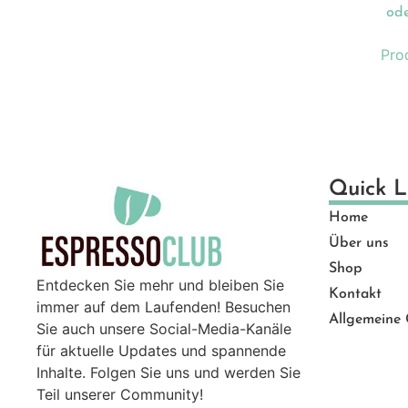
Ge
ode
Gut
Pro
Ma
Mü
Pro
Sal
Ser
Quick L
Top
Home
Zu
Über uns
Shop
Entdecken Sie mehr und bleiben Sie
Kontakt
immer auf dem Laufenden! Besuchen
Allgemeine
Sie auch unsere Social-Media-Kanäle
für aktuelle Updates und spannende
Inhalte. Folgen Sie uns und werden Sie
Teil unserer Community!