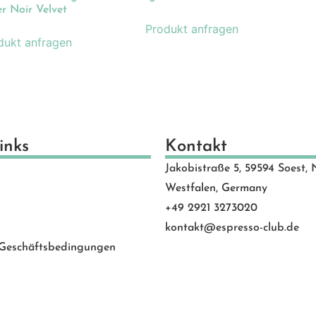
schenkideen
(24)
r Noir Velvet
Produkt anfragen
scheine
(8)
dukt anfragen
schinen
(131)
hlen
(53)
motion Banner
(23)
e
(20)
vice
(0)
inks
Kontakt
 Rated
(24)
Jakobistraße 5, 59594 Soest, 
behör
(88)
Westfalen, Germany
+49 2921 3273020
kontakt@espresso-club.de
 Geschäftsbedingungen