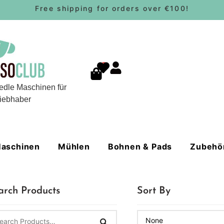
Free shipping for orders over €100!
0
edle Maschinen für
iebhaber
aschinen
Mühlen
Bohnen & Pads
Zubehö
arch Products
Sort By