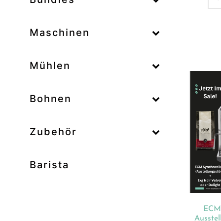
–
Maschinen
–
Mühlen
Zum
–
Bohnen
Zubehör
Prod
Unk
Barista
Ab
Bar
Bo
ECM 
Bun
Ausstel