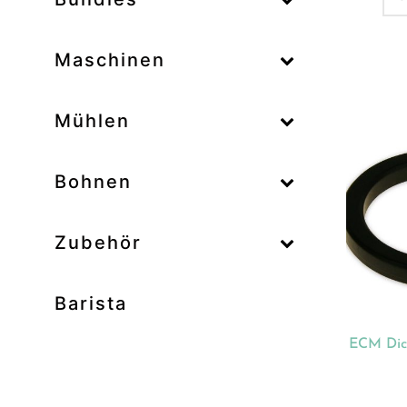
–
Maschinen
–
Mühlen
Zum
–
Bohnen
Zubehör
Prod
Unk
Barista
Ab
Bar
ECM Dic
Bo
Bun