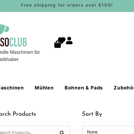
Free shipping for orders over €100!
0
edle Maschinen für
iebhaber
aschinen
Mühlen
Bohnen & Pads
Zubehö
arch Products
Sort By