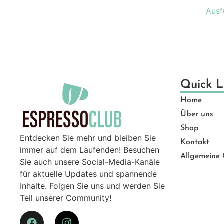
Ge
Ausf
Gut
Ma
Mü
Pro
Sal
Quick L
Ser
Home
Top
Über uns
Zu
Shop
Entdecken Sie mehr und bleiben Sie
Kontakt
immer auf dem Laufenden! Besuchen
Allgemeine
Sie auch unsere Social-Media-Kanäle
für aktuelle Updates und spannende
Inhalte. Folgen Sie uns und werden Sie
Teil unserer Community!