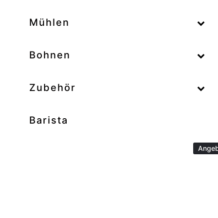
–
Mühlen
–
Bohnen
Zubehör
Barista
Angeb