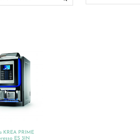
 Verkauf
(32)
ukt-Kategorien
ategorisiert
(2)
onnements
(0)
ista
(1)
hnen
(23)
a KREA PRIME
dles
(18)
presso ES 3IN