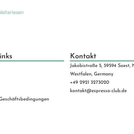
schenkideen
(24)
Weiterlesen
scheine
(8)
schinen
(131)
hlen
(53)
motion Banner
(23)
e
(20)
inks
Kontakt
vice
(0)
 Rated
(24)
Jakobistraße 5, 59594 Soest, 
Westfalen, Germany
behör
(88)
+49 2921 3273020
kontakt@espresso-club.de
 Geschäftsbedingungen