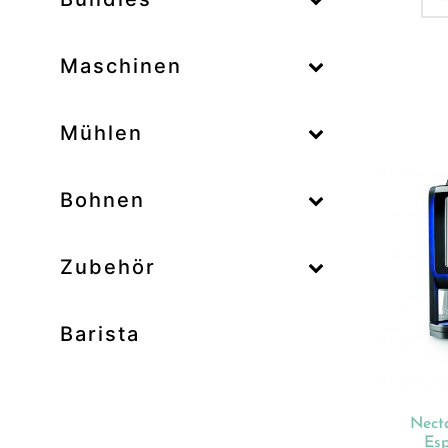
–
Maschinen
–
Mühlen
Zum
–
Bohnen
Zubehör
Prod
Unk
Barista
Ab
Bar
Bo
Nect
Bun
Es