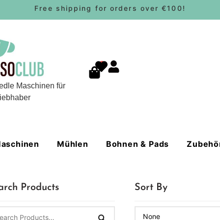
Free shipping for orders over €100!
0
edle Maschinen für
iebhaber
aschinen
Mühlen
Bohnen & Pads
Zubehö
arch Products
Sort By