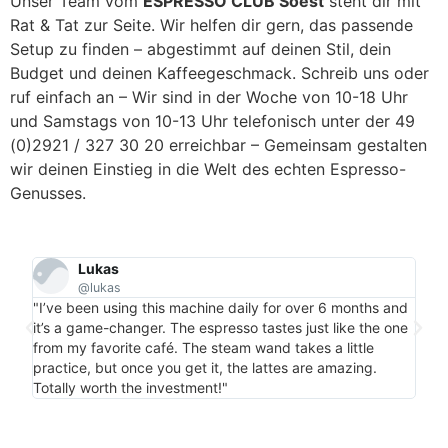
Unser Team vom
ESPRESSO CLUB Soest
steht dir mit
Rat & Tat zur Seite. Wir helfen dir gern, das passende
Setup zu finden – abgestimmt auf deinen Stil, dein
Budget und deinen Kaffeegeschmack. Schreib uns oder
ruf einfach an – Wir sind in der Woche von 10-18 Uhr
und Samstags von 10-13 Uhr telefonisch unter der 49
(0)2921 / 327 30 20 erreichbar – Gemeinsam gestalten
wir deinen Einstieg in die Welt des echten Espresso-
Genusses.
Lukas
@lukas
"Per
"I’ve been using this machine daily for over 6 months and
my c
it’s a game-changer. The espresso tastes just like the one
is m
from my favorite café. The steam wand takes a little
bonu
practice, but once you get it, the lattes are amazing.
more
Totally worth the investment!"