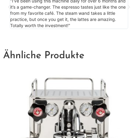
"I’ve been using this machine daily for over 6 months and
my c
it’s a game-changer. The espresso tastes just like the one
is m
from my favorite café. The steam wand takes a little
bonu
practice, but once you get it, the lattes are amazing.
more
Totally worth the investment!"
Ähnliche Produkte