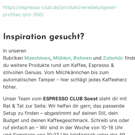
https://espresso-club.de/produkt/veredelungsset-
profitec-pro-300/
Inspiration gesucht?
In unseren
Rubriken
Maschinen
,
Mühlen,
Bohnen
und
Zubehör
find
du weitere Produkte rund um Kaffee, Espresso &
stilvollen Genuss. Vom Milchkännchen bis zum
automatischen Tamper – hier schlägt jedes Kaffeeherz
höher.
Unser Team vom
ESPRESSO CLUB Soest
steht dir mit
Rat & Tat zur Seite. Wir helfen dir gern, das passende
Setup zu finden – abgestimmt auf deinen Stil, dein
Budget und deinen Kaffeegeschmack. Schreib uns oder
ruf einfach an – Wir sind in der Woche von 10-18 Uhr
und Samstags von 10-13 Uhr telefonisch unter der 49