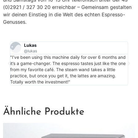
(0)2921 / 327 30 20 erreichbar – Gemeinsam gestalten
wir deinen Einstieg in die Welt des echten Espresso-
Genusses.
Lukas
@lukas
"Per
"I’ve been using this machine daily for over 6 months and
my c
it’s a game-changer. The espresso tastes just like the one
is m
from my favorite café. The steam wand takes a little
bonu
practice, but once you get it, the lattes are amazing.
more
Totally worth the investment!"
Ähnliche Produkte