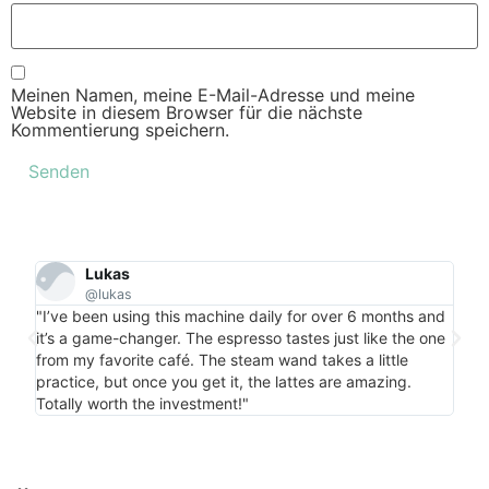
Meinen Namen, meine E-Mail-Adresse und meine
Website in diesem Browser für die nächste
Kommentierung speichern.
Lukas
@lukas
"Per
"I’ve been using this machine daily for over 6 months and
my c
it’s a game-changer. The espresso tastes just like the one
is m
from my favorite café. The steam wand takes a little
bonu
practice, but once you get it, the lattes are amazing.
more
Totally worth the investment!"