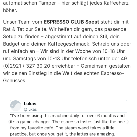
automatischen Tamper – hier schlägt jedes Kaffeeherz
höher.
Unser Team vom
ESPRESSO CLUB Soest
steht dir mit
Rat & Tat zur Seite. Wir helfen dir gern, das passende
Setup zu finden – abgestimmt auf deinen Stil, dein
Budget und deinen Kaffeegeschmack. Schreib uns oder
ruf einfach an – Wir sind in der Woche von 10-18 Uhr
und Samstags von 10-13 Uhr telefonisch unter der 49
(0)2921 / 327 30 20 erreichbar – Gemeinsam gestalten
wir deinen Einstieg in die Welt des echten Espresso-
Genusses.
Lukas
@lukas
"Per
"I’ve been using this machine daily for over 6 months and
my c
it’s a game-changer. The espresso tastes just like the one
is m
from my favorite café. The steam wand takes a little
bonu
practice, but once you get it, the lattes are amazing.