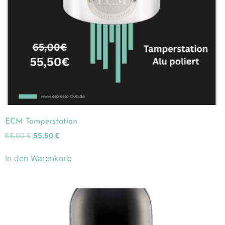
ECM Tamperstation
65,00
€
55,50
€
In den Warenkorb