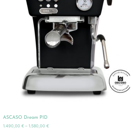
ASCASO Dream PID
1.490,00
€
–
1.580,00
€