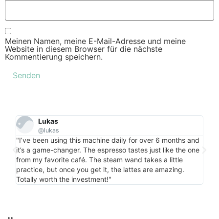
Meinen Namen, meine E-Mail-Adresse und meine
Website in diesem Browser für die nächste
Kommentierung speichern.
Lukas
@lukas
"Per
"I’ve been using this machine daily for over 6 months and
my c
it’s a game-changer. The espresso tastes just like the one
is m
from my favorite café. The steam wand takes a little
bonu
practice, but once you get it, the lattes are amazing.
more
Totally worth the investment!"