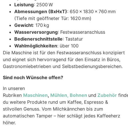
Leistung
: 2500 W
Abmessungen (BxHxT)
: 650 × 1830 × 760 mm
(Tiefe mit geöffneter Tür: 1620 mm)
Gewicht
: 170 kg
Wasserversorgung
: Festwasseranschluss
Bedienerschnittstelle
: Tastatur
Wahlmöglichkeiten
: über 100
Die Maschine ist für den Festwasseranschluss konzipiert
und eignet sich hervorragend für den Einsatz in Büros,
Gastronomiebetrieben und Selbstbedienungsbereichen.
Sind noch Wünsche offen?
In unseren
Rubriken
Maschinen
,
Mühlen,
Bohnen
und
Zubehör
find
du weitere Produkte rund um Kaffee, Espresso &
stilvollen Genuss. Vom Milchkännchen bis zum
automatischen Tamper – hier schlägt jedes Kaffeeherz
höher.