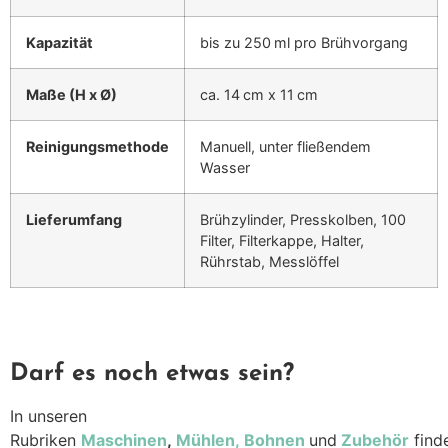
Kapazität
bis zu 250 ml pro Brühvorgang
Maße (H x Ø)
ca. 14 cm x 11 cm
Reinigungsmethode
Manuell, unter fließendem
Wasser
Lieferumfang
Brühzylinder, Presskolben, 100
Filter, Filterkappe, Halter,
Rührstab, Messlöffel
Darf es noch etwas sein?
In unseren
Rubriken
Maschinen
,
Mühlen,
Bohnen
und
Zubehör
find