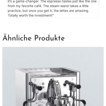
my c
it’s a game-changer. The espresso tastes just like the one
is m
from my favorite café. The steam wand takes a little
bonu
practice, but once you get it, the lattes are amazing.
more
Totally worth the investment!"
Ähnliche Produkte