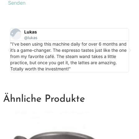
Lukas
@lukas
"Per
"I’ve been using this machine daily for over 6 months and
my c
it’s a game-changer. The espresso tastes just like the one
is m
from my favorite café. The steam wand takes a little
bonu
practice, but once you get it, the lattes are amazing.
more
Totally worth the investment!"
Ähnliche Produkte