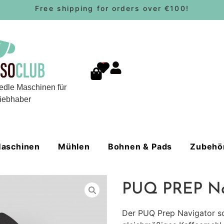
Free shipping for orders over €100!
0
edle Maschinen für
iebhaber
aschinen
Mühlen
Bohnen & Pads
Zubehö
PUQ PREP Na
Der PUQ Prep Navigator so