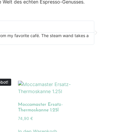
ie Welt des echten Espresso-Genusses.
Nespresso
"Perfect for my rus
 from my favorite café. The steam wand takes a
is a bonus in summe
bot!
Moccamaster Ersatz-
Thermoskanne 1.25l
74,90
€
In den Warenkorb