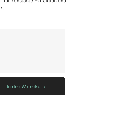
– für konstante Extraktion und
k.
In den Warenkorb