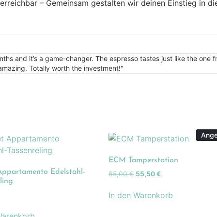
 erreichbar – Gemeinsam gestalten wir deinen Einstieg in d
onths and it’s a game-changer. The espresso tastes just like the one
e amazing. Totally worth the investment!"
Ange
ECM Tamperstation
Appartamento Edelstahl-
65,00
€
55,50
€
ling
In den Warenkorb
Warenkorb