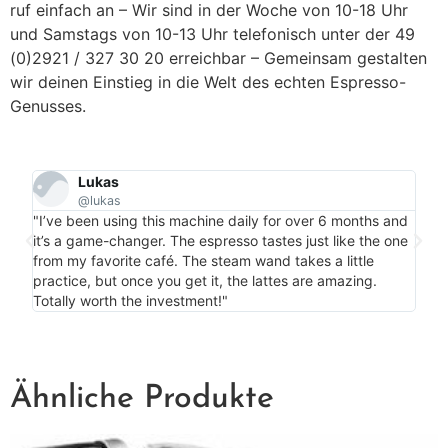
ruf einfach an – Wir sind in der Woche von 10-18 Uhr
und Samstags von 10-13 Uhr telefonisch unter der 49
(0)2921 / 327 30 20 erreichbar – Gemeinsam gestalten
wir deinen Einstieg in die Welt des echten Espresso-
Genusses.
Lukas
@lukas
"Per
"I’ve been using this machine daily for over 6 months and
my c
it’s a game-changer. The espresso tastes just like the one
is m
from my favorite café. The steam wand takes a little
bonu
practice, but once you get it, the lattes are amazing.
more
Totally worth the investment!"
Ähnliche Produkte