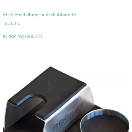
ECM Heidelberg Sudschublade M
165,00
€
In den Warenkorb