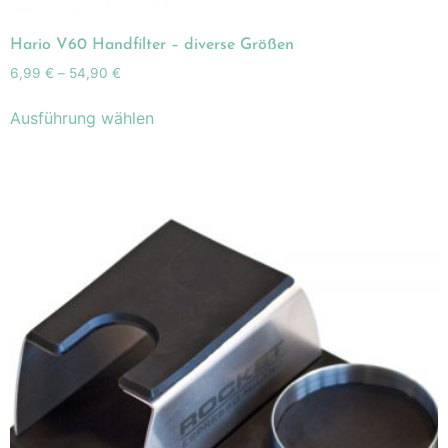
Hario V60 Handfilter – diverse Größen
6,99
€
–
54,90
€
Ausführung wählen