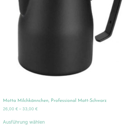
Motta Milchkännchen, Professional Matt-Schwarz
26,00
€
–
33,00
€
Ausführung wählen