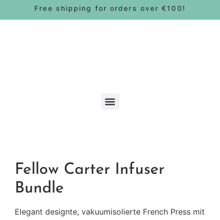
Free shipping for orders over €100!
Bohnen & Pads
Fellow Carter Infuser
Bundle
Elegant designte, vakuumisolierte French Press mit