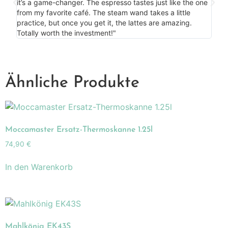
my c
it’s a game-changer. The espresso tastes just like the one
is m
from my favorite café. The steam wand takes a little
bonu
practice, but once you get it, the lattes are amazing.
more
Totally worth the investment!"
Ähnliche Produkte
Moccamaster Ersatz-Thermoskanne 1.25l
74,90
€
In den Warenkorb
Mahlkönig EK43S