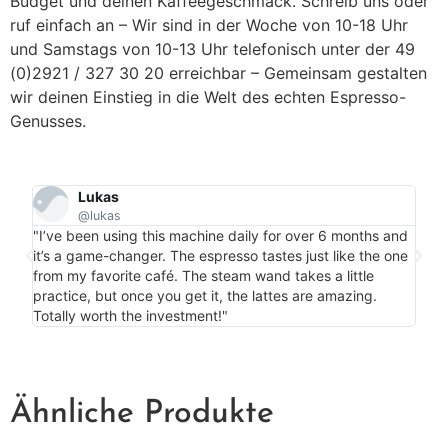
Budget und deinen Kaffeegeschmack. Schreib uns oder
ruf einfach an – Wir sind in der Woche von 10-18 Uhr
und Samstags von 10-13 Uhr telefonisch unter der 49
(0)2921 / 327 30 20 erreichbar – Gemeinsam gestalten
wir deinen Einstieg in die Welt des echten Espresso-
Genusses.
Lukas
@lukas
"Per
"I’ve been using this machine daily for over 6 months and
my c
it’s a game-changer. The espresso tastes just like the one
is m
from my favorite café. The steam wand takes a little
bonu
practice, but once you get it, the lattes are amazing.
more
Totally worth the investment!"
Ähnliche Produkte