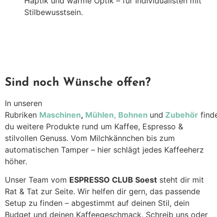
Haptik und warme Optik – für Individualisten mit
Stilbewusstsein.
Sind noch Wünsche offen?
In unseren
Rubriken
Maschinen
,
Mühlen,
Bohnen
und
Zubehör
find
du weitere Produkte rund um Kaffee, Espresso &
stilvollen Genuss. Vom Milchkännchen bis zum
automatischen Tamper – hier schlägt jedes Kaffeeherz
höher.
Unser Team vom
ESPRESSO CLUB Soest
steht dir mit
Rat & Tat zur Seite. Wir helfen dir gern, das passende
Setup zu finden – abgestimmt auf deinen Stil, dein
Budget und deinen Kaffeegeschmack. Schreib uns oder