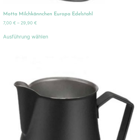
Motta Milchkännchen Europa Edelstahl
7,00
€
–
29,90
€
Ausführung wählen