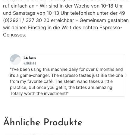
ruf einfach an – Wir sind in der Woche von 10-18 Uhr
und Samstags von 10-13 Uhr telefonisch unter der 49
(0)2921 / 327 30 20 erreichbar – Gemeinsam gestalten
wir deinen Einstieg in die Welt des echten Espresso-
Genusses.
Lukas
@lukas
"Per
"I’ve been using this machine daily for over 6 months and
my c
it’s a game-changer. The espresso tastes just like the one
is m
from my favorite café. The steam wand takes a little
bonu
practice, but once you get it, the lattes are amazing.
more
Totally worth the investment!"
Ähnliche Produkte