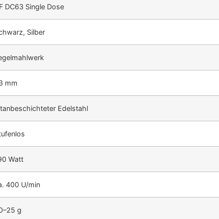
F DC63 Single Dose
chwarz, Silber
egelmahlwerk
3 mm
itanbeschichteter Edelstahl
tufenlos
90 Watt
a. 400 U/min
0–25 g