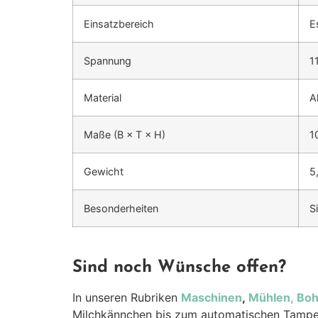
Einsatzbereich
E
Spannung
1
Material
A
Maße (B × T × H)
1
Gewicht
5
Besonderheiten
S
Sind noch Wünsche offen?
In unseren Rubriken
Maschinen
,
Mühlen,
Bo
Milchkännchen bis zum automatischen Tamper 