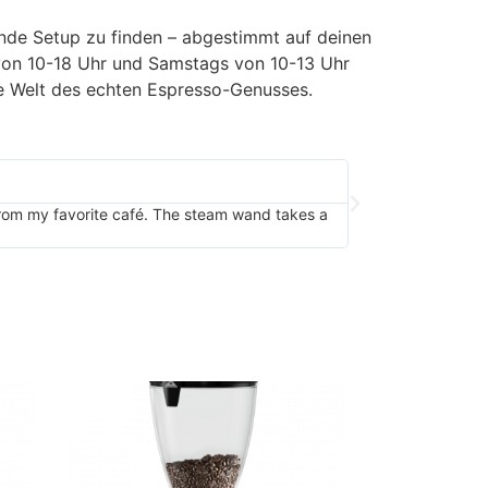
sende Setup zu finden – abgestimmt auf deinen
 von 10-18 Uhr und Samstags von 10-13 Uhr
ie Welt des echten Espresso-Genusses.
Nespresso
"Perfect for my rus
 from my favorite café. The steam wand takes a
is a bonus in summe