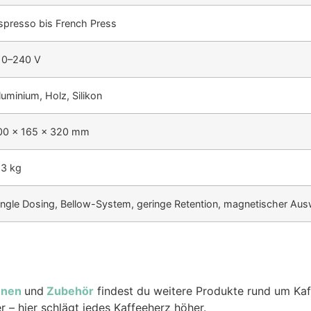
spresso bis French Press
10–240 V
luminium, Holz, Silikon
00 × 165 × 320 mm
,3 kg
ingle Dosing, Bellow-System, geringe Retention, magnetischer Aus
hnen
und
Zubehör
findest du weitere Produkte rund um Kaf
– hier schlägt jedes Kaffeeherz höher.