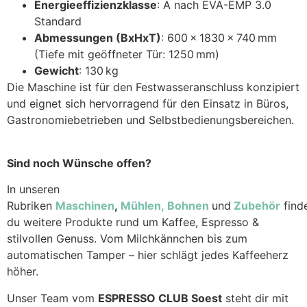
Energieeffizienzklasse
: A nach EVA-EMP 3.0
Standard
Abmessungen (BxHxT)
: 600 × 1830 × 740 mm
(Tiefe mit geöffneter Tür: 1250 mm)
Gewicht
: 130 kg
Die Maschine ist für den Festwasseranschluss konzipiert
und eignet sich hervorragend für den Einsatz in Büros,
Gastronomiebetrieben und Selbstbedienungsbereichen.
Sind noch Wünsche offen?
In unseren
Rubriken
Maschinen
,
Mühlen,
Bohnen
und
Zubehör
find
du weitere Produkte rund um Kaffee, Espresso &
stilvollen Genuss. Vom Milchkännchen bis zum
automatischen Tamper – hier schlägt jedes Kaffeeherz
höher.
Unser Team vom
ESPRESSO CLUB Soest
steht dir mit