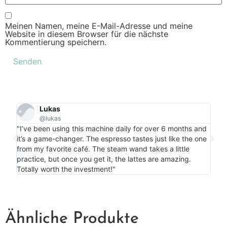
Meinen Namen, meine E-Mail-Adresse und meine
Website in diesem Browser für die nächste
Kommentierung speichern.
Lukas
@lukas
"Per
"I’ve been using this machine daily for over 6 months and
my c
it’s a game-changer. The espresso tastes just like the one
is m
from my favorite café. The steam wand takes a little
bonu
practice, but once you get it, the lattes are amazing.
more
Totally worth the investment!"
Ähnliche Produkte