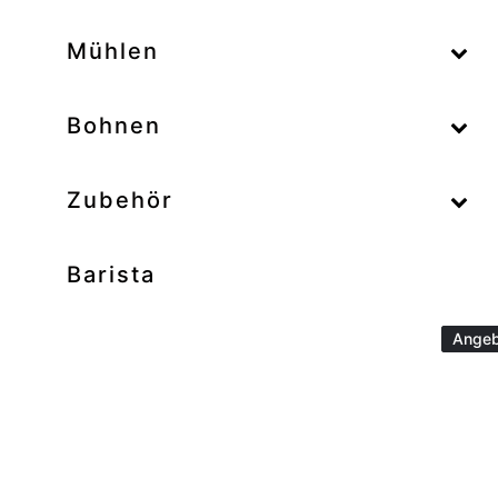
–
Mühlen
–
Bohnen
Zubehör
Barista
Angeb
Angeb